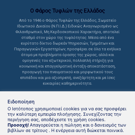
Ο Φάρος Τυφλών της Ελλάδoς
Από το 1946 ο Φάρος Τυφλών της Ελλάδος, Σωματείο
Ιδιωτικού Δικαίου (Ν.Π.Ι.Δ.) Ειδικώς Αναγνωρισμένο ως
Φιλανθρωπικό, Μη Κερδοσκοπικού Χαρακτήρα, αποτελεί
σταθμό στον χώρο της τυφλότητας. Μέσα από ένα
ευρύτατο δίκτυο δωρεάν Υπηρεσιών, Τμημάτων και
Παραγωγικών Εργαστηρίων, προσφέρει σε όλα τα ενήλικα
άτομα με προβλήματα όρασης της χώρας, αλλά και
ομογενείς του εξωτερικού, πολλαπλή στήριξη για
κοινωνική και επαγγελματική ένταξη-αποκατάσταση,
προαγωγή του πνευματικού και μορφωτικού τους
επιπέδου και μια αξιοπρεπή, ανεξάρτητη και με ίσες
ευκαιρίες καθημερινότητα.
Ειδοποίηση
Ο Ιστότοπος χρησιμοποιεί cookies για να σας προσφέρει
την καλύτερη εμπειρία πλοήγησης. Συνεχίζοντας την
περιήγηση σας, αποδέχεστε τη χρήση cookies.
Δανειστική βιβλιοθήκη Φάρου
Προσοχή!
Απαγορεύεται η πώληση και ο δανεισμός των
βιβλίων σε τρίτους . Η ενέργεια αυτή διώκεται ποινικά.
Τυφλών της Ελλάδoς © 2021