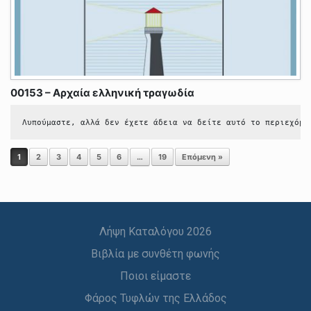
00153 – Αρχαία ελληνική τραγωδία
Λυπούμαστε, αλλά δεν έχετε άδεια να δείτε αυτό το περιεχόμε
Post navigation
1
2
3
4
5
6
…
19
Επόμενη »
Λήψη Καταλόγου 2026
Βιβλία με συνθέτη φωνής
Ποιοι είμαστε
Φάρος Τυφλών της Ελλάδος