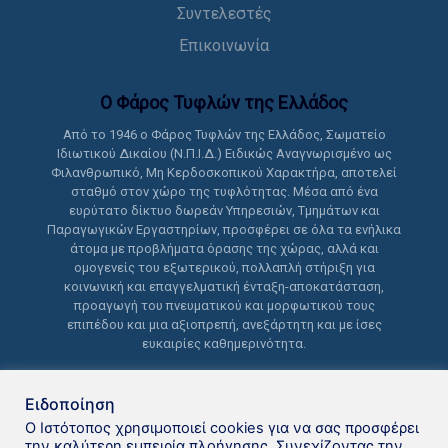
Συντελεστές
Επικοινωνία
Ο Φάρος Τυφλών της Ελλάδoς
Από το 1946 ο Φάρος Τυφλών της Ελλάδος, Σωματείο
Ιδιωτικού Δικαίου (Ν.Π.Ι.Δ.) Ειδικώς Αναγνωρισμένο ως
Φιλανθρωπικό, Μη Κερδοσκοπικού Χαρακτήρα, αποτελεί
σταθμό στον χώρο της τυφλότητας. Μέσα από ένα
ευρύτατο δίκτυο δωρεάν Υπηρεσιών, Τμημάτων και
Παραγωγικών Εργαστηρίων, προσφέρει σε όλα τα ενήλικα
άτομα με προβλήματα όρασης της χώρας, αλλά και
ομογενείς του εξωτερικού, πολλαπλή στήριξη για
κοινωνική και επαγγελματική ένταξη-αποκατάσταση,
προαγωγή του πνευματικού και μορφωτικού τους
επιπέδου και μια αξιοπρεπή, ανεξάρτητη και με ίσες
ευκαιρίες καθημερινότητα.
Ειδοποίηση
Ο Ιστότοπος χρησιμοποιεί cookies για να σας προσφέρει
την καλύτερη εμπειρία πλοήγησης. Συνεχίζοντας την