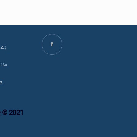
.Δ.)
ο
 όλα
αι
 © 2021