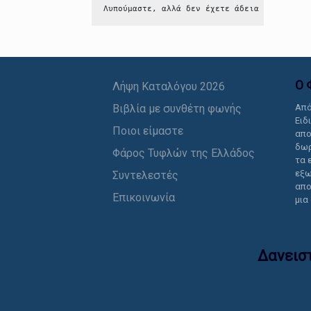
Λυπούμαστε, αλλά δεν έχετε άδεια να δείτε 
Ο 
Λήψη Καταλόγου 2026
Βιβλία με συνθέτη φωνής
Από
Ειδ
Ποιοι είμαστε
απο
δωρ
Φάρος Τυφλών της Ελλάδος
τα 
εξω
Συντελεστές
απο
Επικοινωνία
μια
Δανεισ