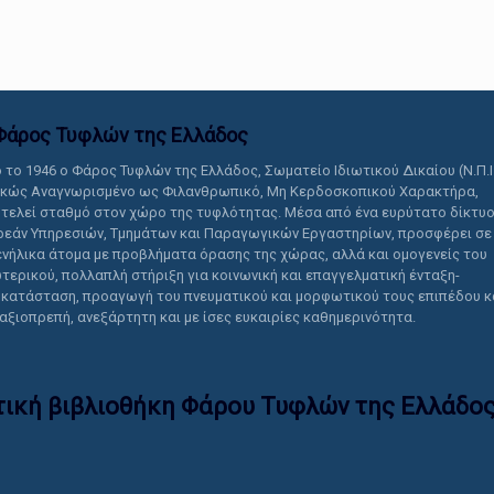
αυτό το περιεχόμενο.
Φάρος Τυφλών της Ελλάδoς
 το 1946 ο Φάρος Τυφλών της Ελλάδος, Σωματείο Ιδιωτικού Δικαίου (Ν.Π.Ι
ικώς Αναγνωρισμένο ως Φιλανθρωπικό, Μη Κερδοσκοπικού Χαρακτήρα,
τελεί σταθμό στον χώρο της τυφλότητας. Μέσα από ένα ευρύτατο δίκτυ
εάν Υπηρεσιών, Τμημάτων και Παραγωγικών Εργαστηρίων, προσφέρει σε
ενήλικα άτομα με προβλήματα όρασης της χώρας, αλλά και ομογενείς του
τερικού, πολλαπλή στήριξη για κοινωνική και επαγγελματική ένταξη-
κατάσταση, προαγωγή του πνευματικού και μορφωτικού τους επιπέδου κ
 αξιοπρεπή, ανεξάρτητη και με ίσες ευκαιρίες καθημερινότητα.
τική βιβλιοθήκη Φάρου Τυφλών της Ελλάδoς