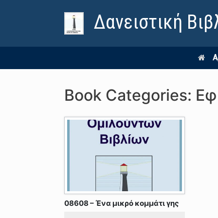
Δανειστική Βιβ
Α
Book Categories: Ε
08608 – Ένα μικρό κομμάτι γης