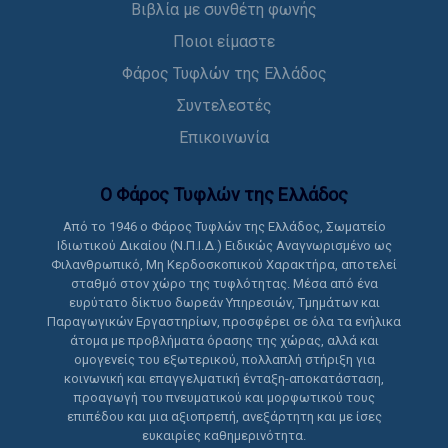
Βιβλία με συνθέτη φωνής
Ποιοι είμαστε
Φάρος Τυφλών της Ελλάδος
Συντελεστές
Επικοινωνία
Ο Φάρος Τυφλών της Ελλάδoς
Από το 1946 ο Φάρος Τυφλών της Ελλάδος, Σωματείο
Ιδιωτικού Δικαίου (Ν.Π.Ι.Δ.) Ειδικώς Αναγνωρισμένο ως
Φιλανθρωπικό, Μη Κερδοσκοπικού Χαρακτήρα, αποτελεί
σταθμό στον χώρο της τυφλότητας. Μέσα από ένα
ευρύτατο δίκτυο δωρεάν Υπηρεσιών, Τμημάτων και
Παραγωγικών Εργαστηρίων, προσφέρει σε όλα τα ενήλικα
άτομα με προβλήματα όρασης της χώρας, αλλά και
ομογενείς του εξωτερικού, πολλαπλή στήριξη για
κοινωνική και επαγγελματική ένταξη-αποκατάσταση,
προαγωγή του πνευματικού και μορφωτικού τους
επιπέδου και μια αξιοπρεπή, ανεξάρτητη και με ίσες
ευκαιρίες καθημερινότητα.